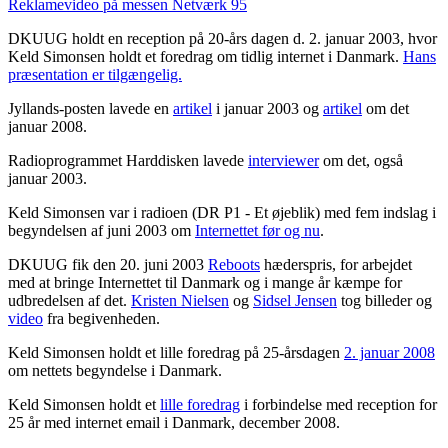
Reklamevideo på messen Netværk 95
DKUUG holdt en reception på 20-års dagen d. 2. januar 2003, hvor
Keld Simonsen holdt et foredrag om tidlig internet i Danmark.
Hans
præsentation er tilgængelig.
Jyllands-posten lavede en
artikel
i januar 2003 og
artikel
om det
januar 2008.
Radioprogrammet Harddisken lavede
interviewer
om det, også
januar 2003.
Keld Simonsen var i radioen (DR P1 - Et øjeblik) med fem indslag i
begyndelsen af juni 2003 om
Internettet før og nu
.
DKUUG fik den 20. juni 2003
Reboots
hæderspris, for arbejdet
med at bringe Internettet til Danmark og i mange år kæmpe for
udbredelsen af det.
Kristen Nielsen
og
Sidsel Jensen
tog billeder og
video
fra begivenheden.
Keld Simonsen holdt et lille foredrag på 25-årsdagen
2. januar 2008
om nettets begyndelse i Danmark.
Keld Simonsen holdt et
lille foredrag
i forbindelse med reception for
25 år med internet email i Danmark, december 2008.