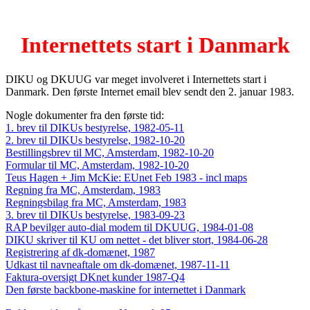
Internettets start i Danmark
DIKU og DKUUG var meget involveret i Internettets start i
Danmark. Den første Internet email blev sendt den 2. januar 1983.
Nogle dokumenter fra den første tid:
1. brev til DIKUs bestyrelse, 1982-05-11
2. brev til DIKUs bestyrelse, 1982-10-20
Bestillingsbrev til MC, Amsterdam, 1982-10-20
Formular til MC, Amsterdam, 1982-10-20
Teus Hagen + Jim McKie: EUnet Feb 1983 - incl maps
Regning fra MC, Amsterdam, 1983
Regningsbilag fra MC, Amsterdam, 1983
3. brev til DIKUs bestyrelse, 1983-09-23
RAP bevilger auto-dial modem til DKUUG, 1984-01-08
DIKU skriver til KU om nettet - det bliver stort, 1984-06-28
Registrering af dk-domænet, 1987
Udkast til navneaftale om dk-domænet, 1987-11-11
Faktura-oversigt DKnet kunder 1987-Q4
Den første backbone-maskine for internettet i Danmark